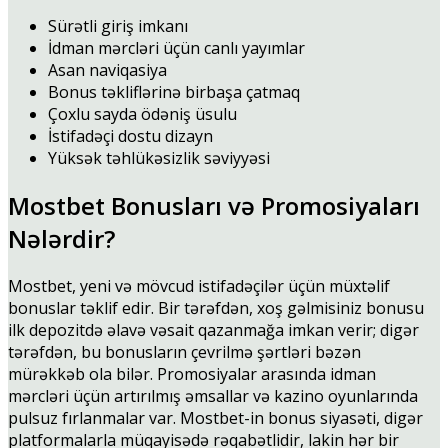
Sürətli giriş imkanı
İdman mərcləri üçün canlı yayımlar
Asan naviqasiya
Bonus təkliflərinə birbaşa çatmaq
Çoxlu sayda ödəniş üsulu
İstifadəçi dostu dizayn
Yüksək təhlükəsizlik səviyyəsi
Mostbet Bonusları və Promosiyaları
Nələrdir?
Mostbet, yeni və mövcud istifadəçilər üçün müxtəlif
bonuslar təklif edir. Bir tərəfdən, xoş gəlmisiniz bonusu
ilk depozitdə əlavə vəsait qazanmağa imkan verir; digər
tərəfdən, bu bonusların çevrilmə şərtləri bəzən
mürəkkəb ola bilər. Promosiyalar arasında idman
mərcləri üçün artırılmış əmsallar və kazino oyunlarında
pulsuz fırlanmalar var. Mostbet-in bonus siyasəti, digər
platformalarla müqayisədə rəqabətlidir, lakin hər bir