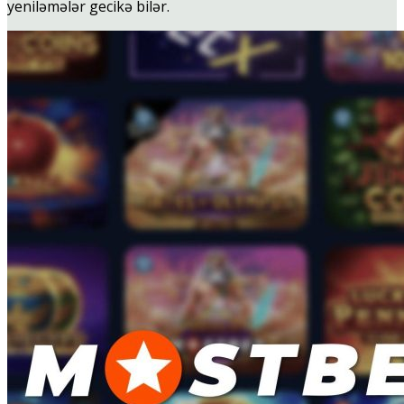
yeniləmələr gecikə bilər.