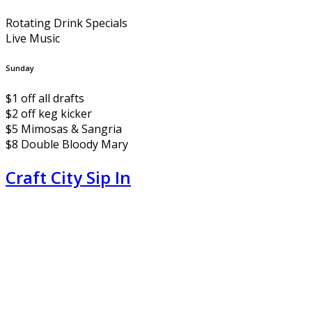
Rotating Drink Specials
Live Music
Sunday
$1 off all drafts
$2 off keg kicker
$5 Mimosas & Sangria
$8 Double Bloody Mary
Craft City Sip In