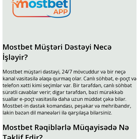
Mostbet Müştəri Dəstəyi Necə
İşləyir?
Mostbet müştəri dəstəyi, 24/7 mövcuddur və bir neçə
kanal vasitəsilə əlaqə qurmaq olar. Canlı söhbət, e-poçt və
telefon xətti kimi seçimlər var. Bir tərəfdən, canlı söhbət
sürətli cavablar verir; digər tərəfdən, bəzi mürəkkəb
suallar e-poçt vasitəsilə daha uzun müddət çəkə bilər.
Mostbet-in dəstək komandası, peşəkar və mehribandır,
lakin bəzən dil maneələri ilə qarşılaşa bilərsiniz.
Mostbet Rəqiblərlə Müqayisədə Nə
Təklif Edir?